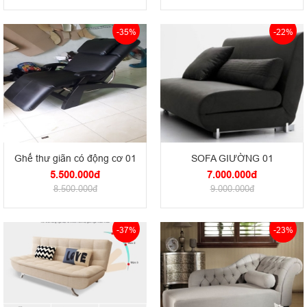
-35%
-22%
Ghế thư giãn có động cơ 01
SOFA GIƯỜNG 01
5.500.000đ
7.000.000đ
8.500.000đ
9.000.000đ
-37%
-23%