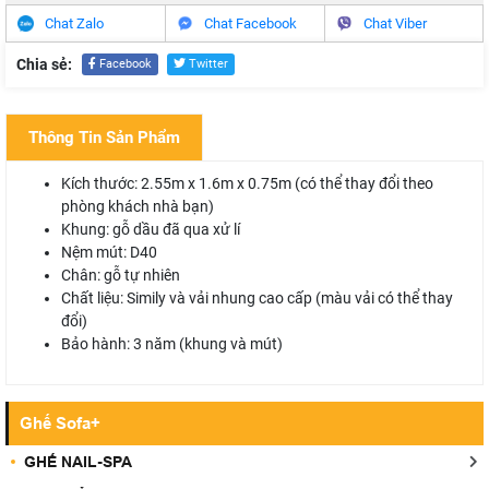
Chat Zalo
Chat Facebook
Chat Viber
Chia sẻ:
Facebook
Twitter
Thông Tin Sản Phẩm
Kích thước: 2.55m x 1.6m x 0.75m (có thể thay đổi theo
phòng khách nhà bạn)
Khung: gỗ dầu đã qua xử lí
Nệm mút: D40
Chân: gỗ tự nhiên
Chất liệu: Simily và vải nhung cao cấp (màu vải có thể thay
đổi)
Bảo hành: 3 năm (khung và mút)
Ghế Sofa+
GHẾ NAIL-SPA