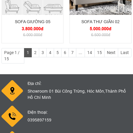
SOFA GIƯỜNG 05
SOFA THƯ GIÃN 02
3.800.000đ
5.000.000đ
6.000.000đ
6.500.000đ
Page 1 /
1
2
3
4
5
6
7
...
14
15
Next
Last
15
Địa chỉ:
Showroom 01 Bùi Công Trừng, Hóc Môn,Thành Phố
Hồ Chí Minh
Điện thoại:
0395897159