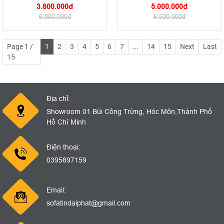
3.800.000đ
5.000.000đ
6.000.000đ
6.500.000đ
Page 1 /
1
2
3
4
5
6
7
...
14
15
Next
Last
15
Địa chỉ:
Showroom 01 Bùi Công Trừng, Hóc Môn,Thành Phố
Hồ Chí Minh
Điện thoại:
0395897159
Email:
sofatindaiphat@gmail.com