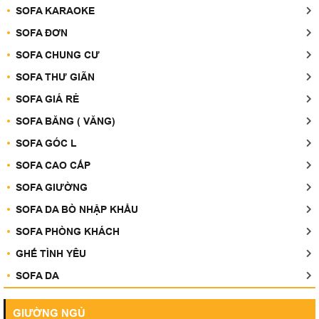
SOFA KARAOKE
SOFA ĐƠN
SOFA CHUNG CƯ
SOFA THƯ GIÃN
SOFA GIÁ RẺ
SOFA BĂNG ( VĂNG)
SOFA GÓC L
SOFA CAO CẤP
SOFA GIƯỜNG
SOFA DA BÒ NHẬP KHẨU
SOFA PHÒNG KHÁCH
GHẾ TÌNH YÊU
SOFA DA
GIƯỜNG NGỦ