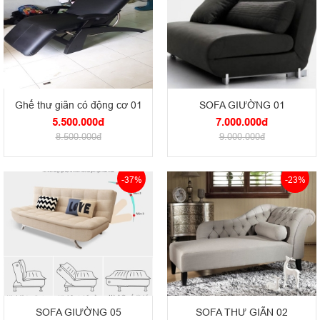
Ghế thư giãn có động cơ 01
SOFA GIƯỜNG 01
5.500.000đ
7.000.000đ
8.500.000đ
9.000.000đ
-37%
-23%
SOFA GIƯỜNG 05
SOFA THƯ GIÃN 02