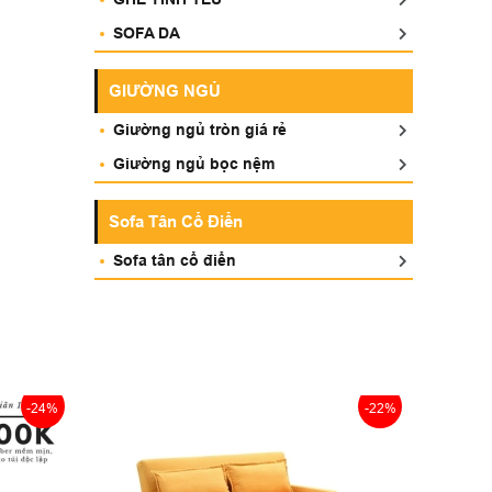
SOFA DA
GIƯỜNG NGỦ
Giường ngủ tròn giá rẻ
Giường ngủ bọc nệm
Sofa Tân Cổ Điển
Sofa tân cổ điển
-24%
-22%