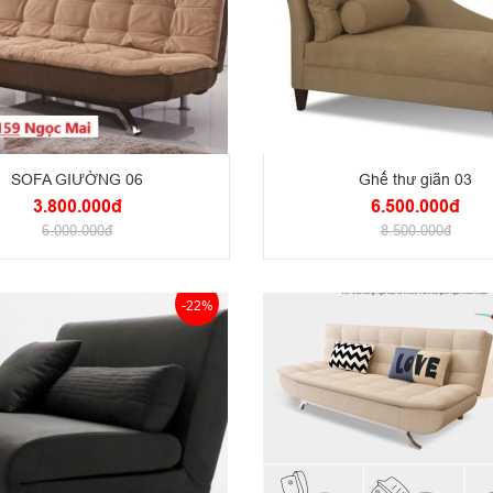
SOFA GIƯỜNG 06
Ghế thư giãn 03
3.800.000đ
6.500.000đ
6.000.000đ
8.500.000đ
-22%