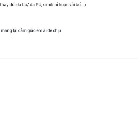
ay đổi da bò/ da PU, simili, nỉ hoặc vải bố… )
 mang lại cảm giác êm ái dễ chịu