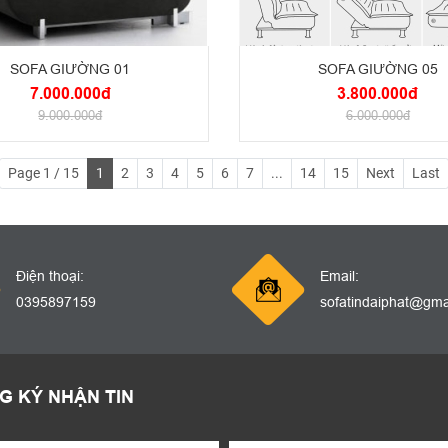
SOFA GIƯỜNG 01
SOFA GIƯỜNG 05
7.000.000đ
3.800.000đ
9.000.000đ
6.000.000đ
Page 1 / 15
1
2
3
4
5
6
7
...
14
15
Next
Last
Điện thoại:
Email:
0395897159
sofatindaiphat@gma
G KÝ NHẬN TIN