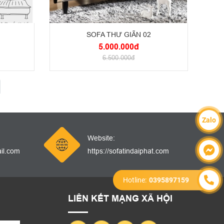
SOFA THƯ GIÃN 02
5.000.000đ
6.500.000đ
Zalo
Website:
il.com
https://sofatindaiphat.com
Hotline:
0395897159
LIÊN KẾT MẠNG XÃ HỘI