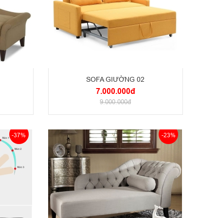
SOFA GIƯỜNG 02
7.000.000đ
9.000.000đ
-37%
-23%