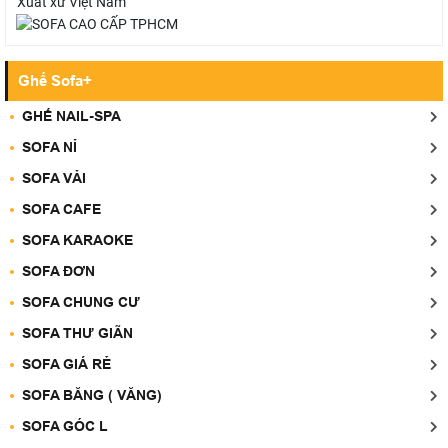
Xuất xứ
Việt Nam
Ghế Sofa+
GHẾ NAIL-SPA
SOFA NỈ
SOFA VẢI
SOFA CAFE
SOFA KARAOKE
SOFA ĐƠN
SOFA CHUNG CƯ
SOFA THƯ GIÃN
SOFA GIÁ RẺ
SOFA BĂNG ( VĂNG)
SOFA GÓC L