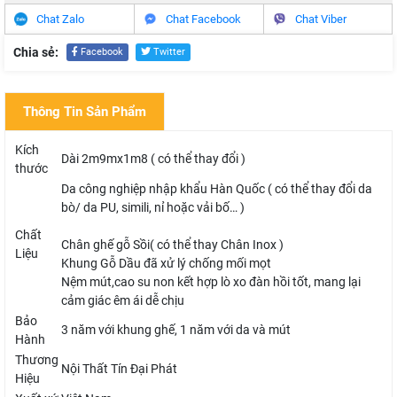
Chat Zalo
Chat Facebook
Chat Viber
Chia sẻ:
Facebook
Twitter
Thông Tin Sản Phẩm
Kích
Dài 2m9mx1m8 ( có thể thay đổi )
thước
Da công nghiệp nhập khẩu Hàn Quốc ( có thể thay đổi da
bò/ da PU, simili, nỉ hoặc vải bố… )
Chất
Chân ghế gỗ Sồi( có thể thay Chân Inox )
Liệu
Khung Gỗ Dầu đã xử lý chống mối mọt
Nệm mút,cao su non kết hợp lò xo đàn hồi tốt, mang lại
cảm giác êm ái dễ chịu
Bảo
3 năm với khung ghế, 1 năm với da và mút
Hành
Thương
Nội Thất Tín Đại Phát
Hiệu