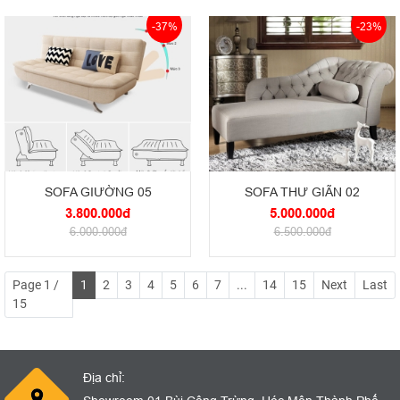
-37%
-23%
SOFA GIƯỜNG 05
SOFA THƯ GIÃN 02
3.800.000đ
5.000.000đ
6.000.000đ
6.500.000đ
Page 1 /
1
2
3
4
5
6
7
...
14
15
Next
Last
15
Địa chỉ: