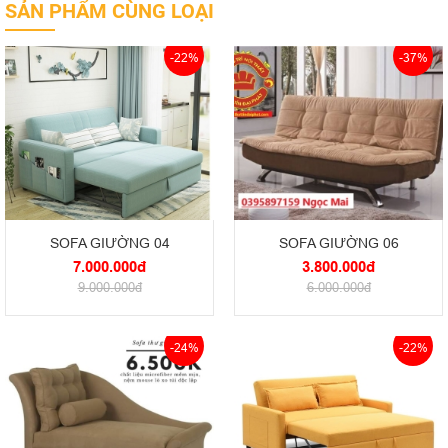
SẢN PHẨM CÙNG LOẠI
-22%
-37%
SOFA GIƯỜNG 04
SOFA GIƯỜNG 06
7.000.000đ
3.800.000đ
9.000.000đ
6.000.000đ
-24%
-22%