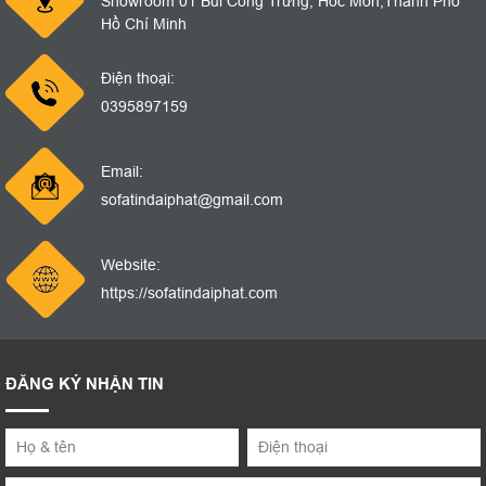
Showroom 01 Bùi Công Trừng, Hóc Môn,Thành Phố
Hồ Chí Minh
Điện thoại:
0395897159
Email:
sofatindaiphat@gmail.com
Website:
https://sofatindaiphat.com
ĐĂNG KÝ NHẬN TIN