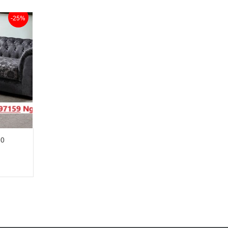
-25%
10