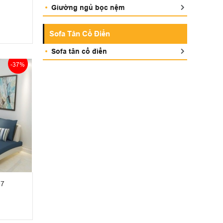
Giường ngủ bọc nệm
Sofa Tân Cổ Điển
Sofa tân cổ điển
-37%
07