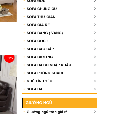
SOFA ĐƠN
SOFA CHUNG CƯ
SOFA THƯ GIÃN
SOFA GIÁ RẺ
SOFA BĂNG ( VĂNG)
SOFA GÓC L
SOFA CAO CẤP
SOFA GIƯỜNG
-21%
SOFA DA BÒ NHẬP KHẨU
SOFA PHÒNG KHÁCH
GHẾ TÌNH YÊU
SOFA DA
GIƯỜNG NGỦ
Giường ngủ tròn giá rẻ