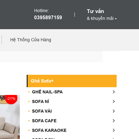
Hotline:
Tư vấn
0395897159
& khuyến mãi
Hệ Thống Cửa Hàng
Ghế Sofa+
GHẾ NAIL-SPA
-21%
SOFA NỈ
SOFA VẢI
SOFA CAFE
SOFA KARAOKE