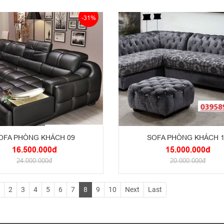
-31%
OFA PHÒNG KHÁCH 09
SOFA PHÒNG KHÁCH 
16.500.000đ
15.000.000đ
24.000.000đ
20.000.000đ
2
3
4
5
6
7
8
9
10
Next
Last