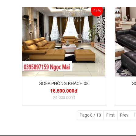
-31%
SOFA PHÒNG KHÁCH 08
S
16.500.000đ
24.000.000đ
Page 8 / 10
First
Prev
1