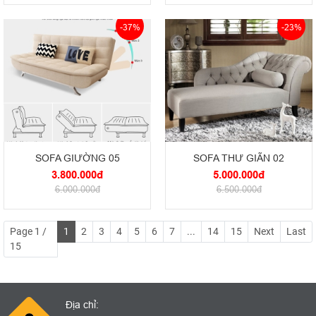
-37%
-23%
SOFA GIƯỜNG 05
SOFA THƯ GIÃN 02
3.800.000đ
5.000.000đ
6.000.000đ
6.500.000đ
Page 1 /
1
2
3
4
5
6
7
...
14
15
Next
Last
15
Địa chỉ: