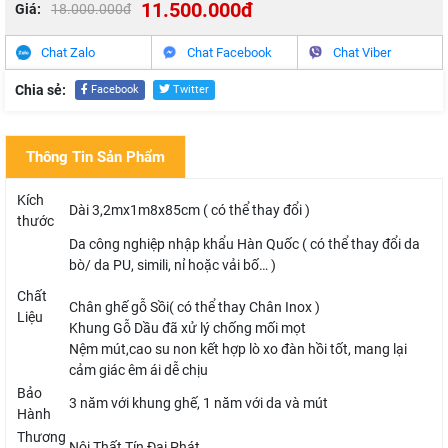
11.500.000đ
Giá:
18.000.000đ
Chat Zalo
Chat Facebook
Chat Viber
Chia sẻ:
Facebook
Twitter
Thông Tin Sản Phẩm
Kích
Dài 3,2mx1m8x85cm ( có thể thay đổi )
thước
Da công nghiệp nhập khẩu Hàn Quốc ( có thể thay đổi da
bò/ da PU, simili, nỉ hoặc vải bố… )
Chất
Chân ghế gỗ Sồi( có thể thay Chân Inox )
Liệu
Khung Gỗ Dầu đã xử lý chống mối mọt
Nệm mút,cao su non kết hợp lò xo đàn hồi tốt, mang lại
cảm giác êm ái dễ chịu
Bảo
3 năm với khung ghế, 1 năm với da và mút
Hành
Thương
Nội Thất Tín Đại Phát