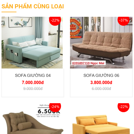
SẢN PHẨM CÙNG LOẠI
-22%
-37%
SOFA GIƯỜNG 04
SOFA GIƯỜNG 06
7.000.000đ
3.800.000đ
9.000.000đ
6.000.000đ
-24%
-22%